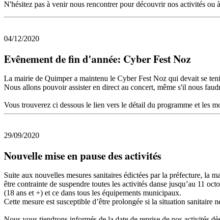
N'hésitez pas à venir nous rencontrer pour découvrir nos activités ou 
04/12/2020
Evênement de fin d'année: Cyber Fest Noz
La mairie de Quimper a maintenu le Cyber Fest Noz qui devait se tenir
Nous allons pouvoir assister en direct au concert, même s'il nous faud
Vous trouverez ci dessous le lien vers le détail du programme et les mo
29/09/2020
Nouvelle mise en pause des activités
Suite aux nouvelles mesures sanitaires édictées par la préfecture, la m
être contrainte de suspendre toutes les activités danse jusqu’au 11 octo
(18 ans et +) et ce dans tous les équipements municipaux.
Cette mesure est susceptible d’être prolongée si la situation sanitaire n
Nous vous tiendrons informés de la date de reprise de nos activités dès